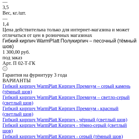
—
3,5
Вес, кг./шт.
—
1,4
Цена действительна только для интернет-магазина и может
отличаться от цен в розничных магазинах
Гибкий кирпич WarmPlatt Полукирпич – песочный (тёмный
шов)
1 300,00
руб.
под заказ
Арт.
П 02-Т-ГК
Гарантия на фурнитуру 3 года
ВАРИАНТЫ
Гибкий кирпич WarmPlatt Кирпич Премиум – серый камень
(тёмный шов)
Гибкий кирпич WarmPlatt Кирпич Премиум – светло-серый
(светлый шов)
Гибкий кирпич WarmPlatt Кирпич Премиум - красный
(светлый шов)
Гибкий кирпич WarmPlatt Кирпич - чёрный (светлый шов)
Гибкий кирпич WarmPlatt Кирпич - тёмно-серый (светлый
шов)
Гибкий кирпич WarmPlatt Кирпич - серый (тёмный шов)